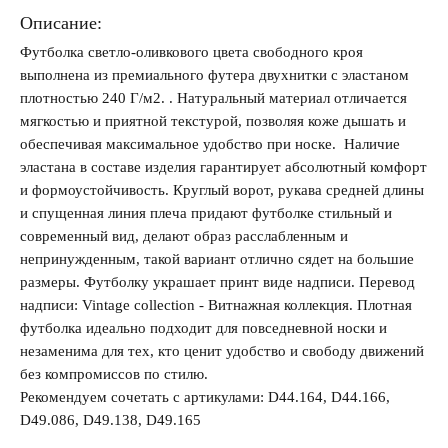
Описание:
Футболка светло-оливкового цвета свободного кроя
Запомнить меня на этом компьютере
выполнена из премиального футера двухнитки с эластаном
плотностью 240 Г/м2. . Натуральный материал отличается
мягкостью и приятной текстурой, позволяя коже дышать и
обеспечивая максимальное удобство при носке. Наличие
эластана в составе изделия гарантирует абсолютный комфорт
и формоустойчивость. Круглый ворот, рукава средней длины
Забыли свой пароль?
и спущенная линия плеча придают футболке стильный и
современный вид, делают образ расслабленным и
непринужденным, такой вариант отлично сядет на большие
размеры. Футболку украшает принт виде надписи. Перевод
надписи: Vintage collection - Витнажная коллекция. Плотная
футболка идеально подходит для повседневной носки и
незаменима для тех, кто ценит удобство и свободу движений
без компромиссов по стилю.
Рекомендуем сочетать с артикулами: D44.164, D44.166,
D49.086, D49.138, D49.165