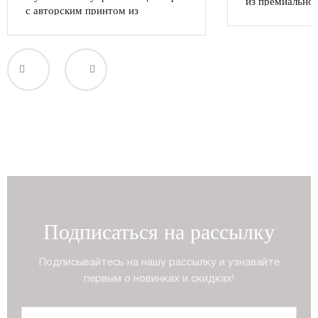
из премиальног
с авторским принтом из
эластаном
премиального хлопка с эластаном
Регистрация
Авторизация
Подписаться на рассылку
Подписывайтесь на нашу рассылку и узнавайте
первым о новинках и скидках!
Запомнить меня на этом компьютере