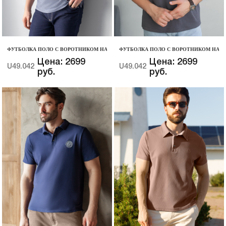
ФУТБОЛКА ПОЛО С ВОРОТНИКОМ НА ПУГОВИЦАХ ИЗ ПОЛОТНА ПИКЕ С МЕЛАН
ФУТБОЛКА ПОЛО С ВОРОТНИКОМ НА 
Цена: 2699
Цена: 2699
U49.042
U49.042
руб.
руб.