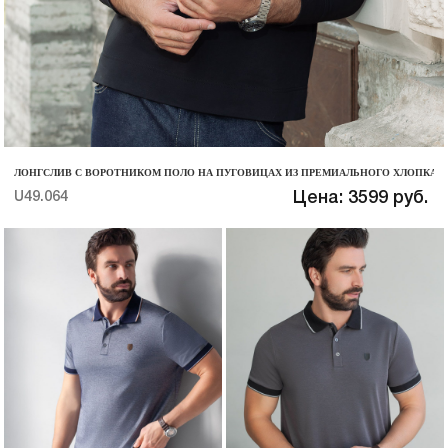
ЛОНГСЛИВ С ВОРОТНИКОМ ПОЛО НА ПУГОВИЦАХ ИЗ ПРЕМИАЛЬНОГО ХЛОПКА 
Цена: 3599 руб.
U49.064