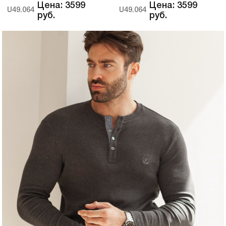
Цена: 3599
Цена: 3599
U49.064
U49.064
руб.
руб.