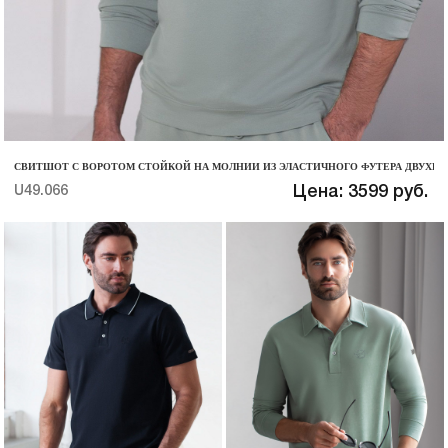
СВИТШОТ С ВОРОТОМ СТОЙКОЙ НА МОЛНИИ ИЗ ЭЛАСТИЧНОГО ФУТЕРА ДВУХН
Цена: 3599 руб.
U49.066