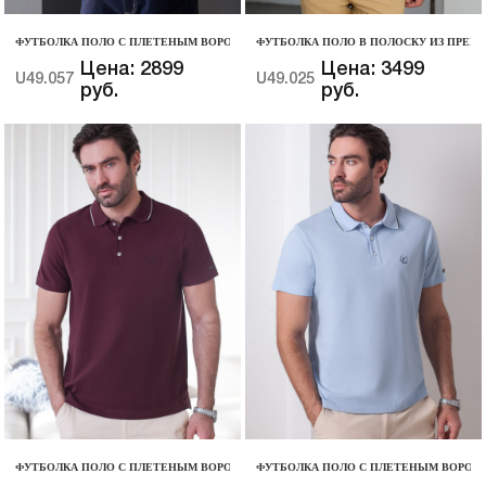
ФУТБОЛКА ПОЛО С ПЛЕТЕНЫМ ВОРОТНИКОМ НА ПУГОВИЦАХ ИЗ ЭЛАСТИЧНОГО
ФУТБОЛКА ПОЛО В ПОЛОСКУ ИЗ ПРЕМ
Забыли свой пароль?
Цена: 2899
Цена: 3499
U49.057
U49.025
руб.
руб.
ФУТБОЛКА ПОЛО С ПЛЕТЕНЫМ ВОРОТНИКОМ НА ПУГОВИЦАХ ИЗ ЭЛАСТИЧНОГО
ФУТБОЛКА ПОЛО С ПЛЕТЕНЫМ ВОРОТ