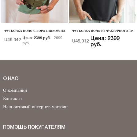
ФУТБОЛКА ПОЛО С ВОРОТНИКОМ НА ПУГОВИЦАХ ИЗ ПОЛОТНА ПИКЕ С МЕЛАН
ФУТБОЛКА-ПОЛО ИЗ ФАКТУРНОГО ТРИ
2699
Цена: 2399
Цена: 2399 руб.
U49.042
U49.012
руб.
руб.
О НАС
О компании
Контакты
Наш оптовый интернет-магазин
ПОМОЩЬ ПОКУПАТЕЛЯМ