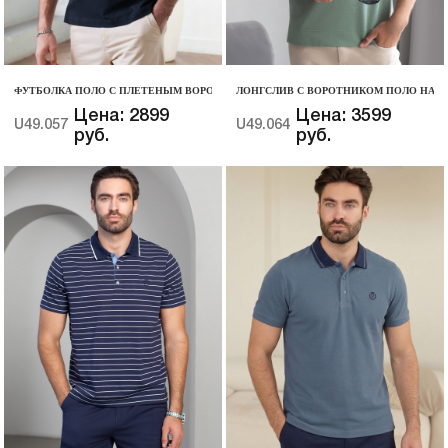
ФУТБОЛКА ПОЛО С ПЛЕТЕНЫМ ВОРОТНИКОМ НА ПУГОВИЦАХ ИЗ ЭЛАСТИЧНОГО
ЛОНГСЛИВ С ВОРОТНИКОМ ПОЛО НА П
Цена: 2899
Цена: 3599
U49.057
U49.064
руб.
руб.