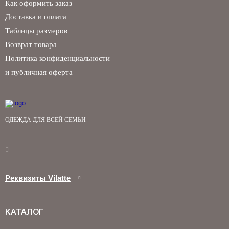
Как оформить заказ
Доставка и оплата
Таблицы размеров
Возврат товара
Политика конфиденциальности
и публичная оферта
ОДЕЖДА ДЛЯ ВСЕЙ СЕМЬИ
Реквизиты Vilatte
КАТАЛОГ