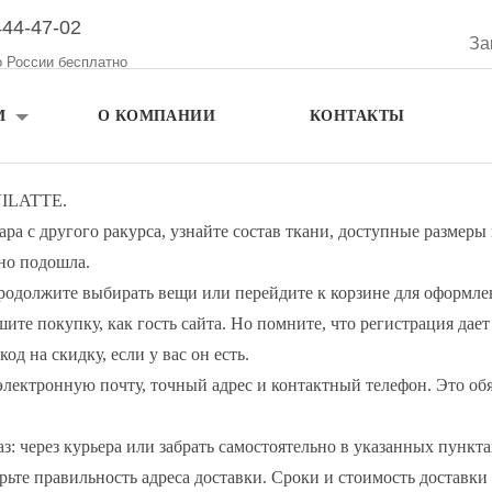
444-47-02
За
о России бесплатно
М
О КОМПАНИИ
КОНТАКТЫ
 VILATTE.
а с другого ракурса, узнайте состав ткани, доступные размеры 
но подошла.
 Продолжите выбирать вещи или перейдите к корзине для оформлен
ршите покупку, как гость сайта. Но помните, что регистрация д
д на скидку, если у вас он есть.
Регистрация
Авторизация
лектронную почту, точный адрес и контактный телефон. Это обя
з: через курьера или забрать самостоятельно в указанных пунк
те правильность адреса доставки. Сроки и стоимость доставки 