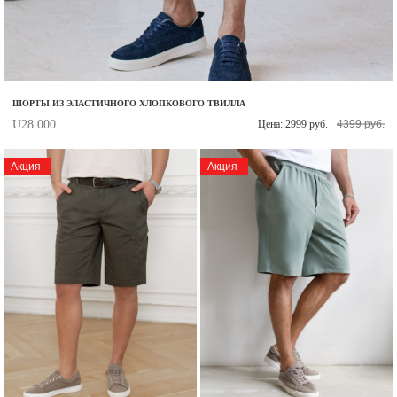
Запомнить меня на этом компьютере
ШОРТЫ ИЗ ЭЛАСТИЧНОГО ХЛОПКОВОГО ТВИЛЛА
U28.000
Цена: 2999 руб.
4399 руб.
Забыли свой пароль?
Акция
Акция