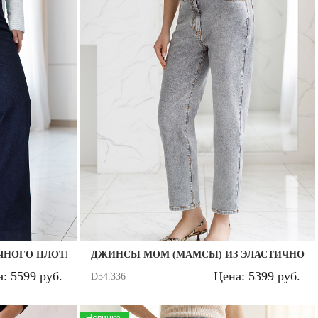
ГО ДЕНИМА
ЧНОГО ПЛОТНОГО ДЕНИМА
ДЖИНСЫ MOM (МАМСЫ) ИЗ ЭЛАСТИЧНОГ
: 5599 руб.
Цена: 5399 руб.
D54.336