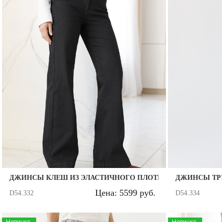
ДЖИНСЫ КЛЕШ ИЗ ЭЛАСТИЧНОГО ПЛОТНОГО ДЕНИМА
ДЖИНСЫ ТР
Цена: 5599 руб.
D54.332
D54.334