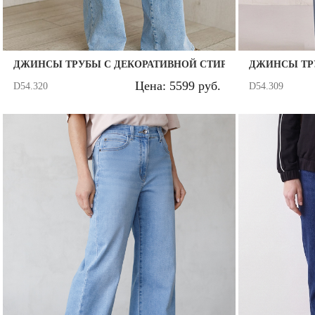
ДЖИНСЫ ТРУБЫ С ДЕКОРАТИВНОЙ СТИРКОЙ ИЗ ЭЛАСТИ
ДЖИНСЫ ТР
Цена: 5599 руб.
D54.320
D54.309