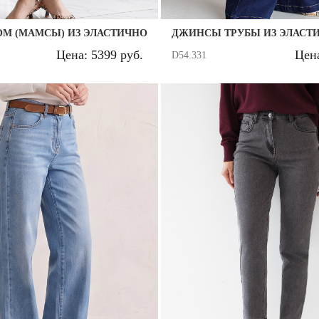
ЧНОГО ПЛОТНОГО ДЕНИМА
M (МАМСЫ) ИЗ ЭЛАСТИЧНОГО ПЛОТНОГО ДЕНИМА
ДЖИНСЫ ТРУБЫ ИЗ ЭЛАСТ
Цена: 5399 руб.
Цена
D54.331