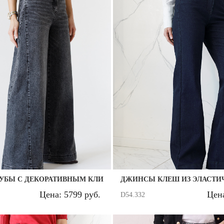
УБЫ С ДЕКОРАТИВНЫМ КЛИНОМ ИЗ ЭЛАСТИЧНОГО ПЛОТНО
ДЖИНСЫ КЛЕШ ИЗ ЭЛАСТИ
Цена: 5799 руб.
Цена
D54.332