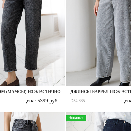
M (МАМСЫ) ИЗ ЭЛАСТИЧНОГО ПЛОТНОГО ДЕНИМА
ДЖИНСЫ БАРРЕЛ ИЗ ЭЛАС
Цена: 5399 руб.
Цена
D54.335
Новинка