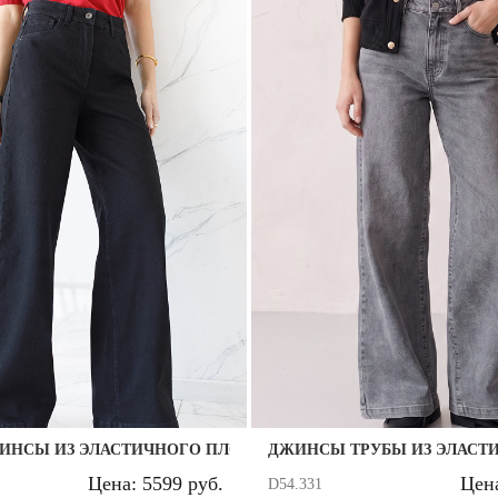
ТИЧНОГО ПЛОТНОГО ДЕНИМА
ИНСЫ ИЗ ЭЛАСТИЧНОГО ПЛОТНОГО ДЕНИМА
ДЖИНСЫ ТРУБЫ ИЗ ЭЛАСТ
Цена: 5599 руб.
Цена
D54.331