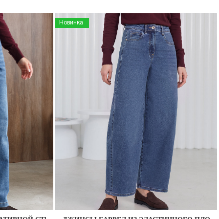
Новинка