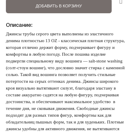
ДОБАВИТЬ В КОРЗИНУ
Описание:
Джинсы трубы серого цвета выполнены из эластичного
Запомнить меня на этом компьютере
денима плотностью 13 OZ - классическая плотная структура,
которая отлично держит форму, подчеркивает фигуру и
комфортны в любую погоду. После пошива изделие
подвергли специальному виду вошинга — salt-stone washing
(солт-стоун вошинг), что дословно значит стирка с каменной
солью. Такой вид вошинга позволяет получить стильные
Забыли свой пароль?
потертости на серых оттенках денима. Джинсы широкого
кроя визуально вытягивают силуэт, благодаря эластану в
составе аккуратно садятся на любую фигуру, подчеркивая
достоинства, и обеспечивают максимальное удобство в
течение дня, не сковывая движения. Свободные джинсы
подходят для разных типов фигур, комфортны как для
обладательниц пышных форм, так и для худеньких. Плотные
джинсы удобны для активного движения, не вытягиваются