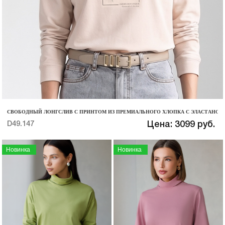
СВОБОДНЫЙ ЛОНГСЛИВ С ПРИНТОМ ИЗ ПРЕМИАЛЬНОГО ХЛОПКА С ЭЛАСТАНОМ
Цена: 3099 руб.
D49.147
Новинка
Новинка