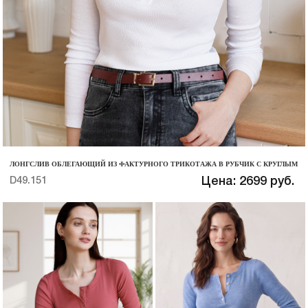
ЛОНГСЛИВ ОБЛЕГАЮЩИЙ ИЗ ФАКТУРНОГО ТРИКОТАЖА В РУБЧИК С КРУГЛЫМ В
Цена: 2699 руб.
D49.151