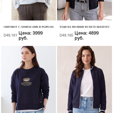
СВИТШОТ С ЛАМПАСАМИ И РАЗРЕЗАМИ ИЗ ЭЛАСТИЧНОГО ФУТЕРА ДВУХНИТКИ БЕ
ХУДИ НА МОЛНИИ ИЗ ПЕТЕЛЬЧАТОГО Ф
Цена: 3999
Цена: 4899
D49.161
D49.165
руб.
руб.