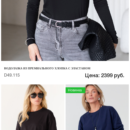
ВОДОЛАЗКА ИЗ ПРЕМИАЛЬНОГО ХЛОПКА С ЭЛАСТАНОМ
Цена: 2399 руб.
D49.115
Новинка