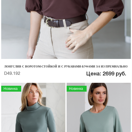
ЛОНГСЛИВ С ВОРОТОМ-СТОЙКОЙ И С РУКАВАМИ-БУФАМИ 3/4 ИЗ ПРЕМИАЛЬНОГ
Цена: 2699 руб.
D49.192
Новинка
Новинка