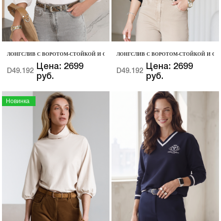
ЛОНГСЛИВ С ВОРОТОМ-СТОЙКОЙ И С РУКАВАМИ-БУФАМИ 3/4 ИЗ ПРЕМИАЛЬНОГ
ЛОНГСЛИВ С ВОРОТОМ-СТОЙКОЙ И С Р
Цена: 2699
Цена: 2699
D49.192
D49.192
руб.
руб.
Новинка