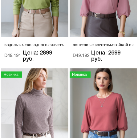
ВОДОЛАЗКА СВОБОДНОГО СИЛУЭТА ИЗ ПРЕМИАЛЬНОГО ХЛОПКА С ЭЛАСТАНОМ
ЛОНГСЛИВ С ВОРОТОМ-СТОЙКОЙ И С Р
Цена: 2899
Цена: 2699
D49.191
D49.192
руб.
руб.
Новинка
Новинка