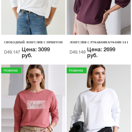
СВОБОДНЫЙ ЛОНГСЛИВ С ПРИНТОМ ИЗ ПРЕМИАЛЬНОГО ХЛОПКА С ЭЛАСТАНОМ
ЛОНГСЛИВ С РУКАВАМИ-БУФАМИ 3/4 И
Цена: 3099
Цена: 2699
D49.147
D49.149
руб.
руб.
Новинка
Новинка