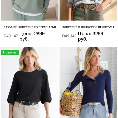
БАЗОВЫЙ ЛОНГСЛИВ ИЗ ПРЕМИАЛЬНОГО ХЛОПКА С ЭЛАСТАНОМ
ЛОНГСЛИВ В ПОЛОСКУ С ПРИНТОМ ИЗ
Цена: 2899
Цена: 3299
D49.147
D49.148
руб.
руб.
Новинка