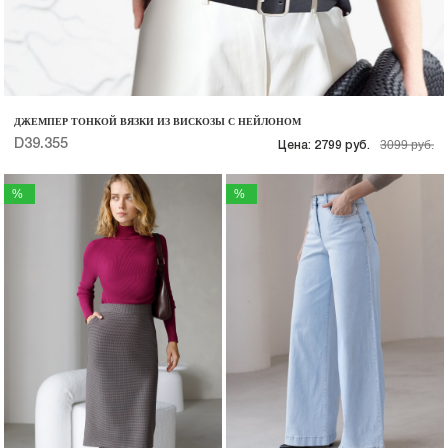
Запомнить меня на этом компьютере
ДЖЕМПЕР ТОНКОЙ ВЯЗКИ ИЗ ВИСКОЗЫ С НЕЙЛОНОМ
3099 руб.
D39.355
Цена: 2799 руб.
Забыли свой пароль?
%
%