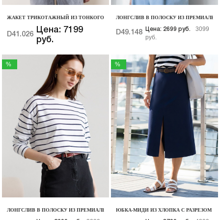
ЖАКЕТ ТРИКОТАЖНЫЙ ИЗ ТОНКОГО ФУТЕРА С ЭЛАСТАНОМ НА ПОДКЛАДКЕ
ЛОНГСЛИВ В ПОЛОСКУ ИЗ ПРЕМИАЛЬН
3099
Цена: 7199
Цена: 2699 руб.
D49.148
D41.026
руб.
руб.
%
%
ЛОНГСЛИВ В ПОЛОСКУ ИЗ ПРЕМИАЛЬНОГО ХЛОПКА С ЭЛАСТАНОМ
ЮБКА-МИДИ ИЗ ХЛОПКА С РАЗРЕЗОМ