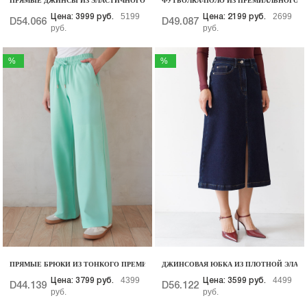
ПРЯМЫЕ ДЖИНСЫ ИЗ ЭЛАСТИЧНОГО ДЕНИМА
ФУТБОЛКА-ПОЛО ИЗ ПРЕМИАЛЬНО
5199
2699
Цена: 3999 руб.
Цена: 2199 руб.
D54.066
D49.087
руб.
руб.
%
%
ПРЯМЫЕ БРЮКИ ИЗ ТОНКОГО ПРЕМИАЛЬНОГО ФУТЕРА С ЭЛАСТАНОМ
ДЖИНСОВАЯ ЮБКА ИЗ ПЛОТНОЙ ЭЛАСТ
4399
4499
Цена: 3799 руб.
Цена: 3599 руб.
D44.139
D56.122
руб.
руб.