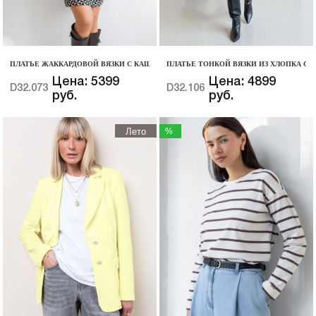
ПЛАТЬЕ ЖАККАРДОВОЙ ВЯЗКИ С КАШЕМИРОМ
ПЛАТЬЕ ТОНКОЙ ВЯЗКИ ИЗ ХЛОПКА С
Цена: 5399
Цена: 4899
D32.073
D32.106
руб.
руб.
Лето
%