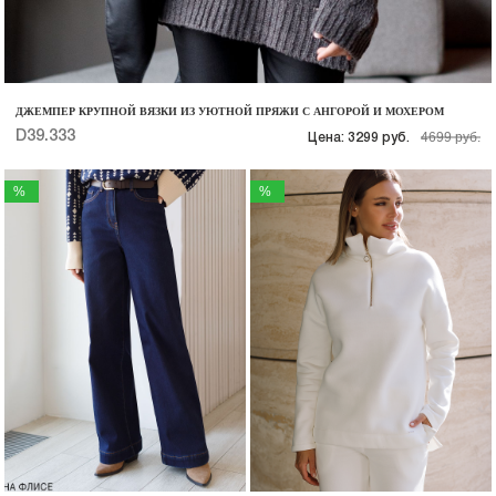
ДЖЕМПЕР КРУПНОЙ ВЯЗКИ ИЗ УЮТНОЙ ПРЯЖИ С АНГОРОЙ И МОХЕРОМ
4699 руб.
D39.333
Цена: 3299 руб.
%
%