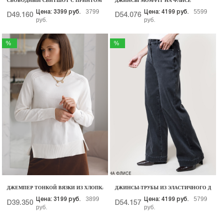
СВОБОДНЫЙ СВИТШОТ С ПРИНТОМ И РАЗРЕЗАМИ ИЗ ЭЛАСТИЧНОГО ФУТЕРА ДВУ
ДЖИНСЫ MOM-FIT НА ФЛИСЕ
3799
5599
Цена: 3399 руб.
Цена: 4199 руб.
D49.160
D54.076
руб.
руб.
%
%
ДЖЕМПЕР ТОНКОЙ ВЯЗКИ ИЗ ХЛОПКА С КАШЕМИРОМ
ДЖИНСЫ-ТРУБЫ ИЗ ЭЛАСТИЧНОГО ДЕ
3899
5799
Цена: 3199 руб.
Цена: 4199 руб.
D39.350
D54.157
руб.
руб.