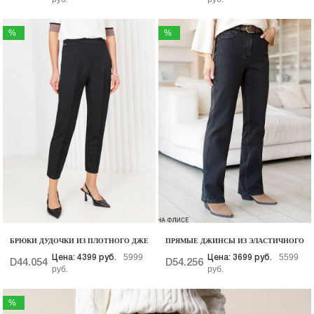
%
%
БРЮКИ ДУДОЧКИ ИЗ ПЛОТНОГО ДЖЕРСИ НА РЕЗИНКЕ СЗАДИ
ПРЯМЫЕ ДЖИНСЫ ИЗ ЭЛАСТИЧНОГО Д
5999
5599
Цена: 4399 руб.
Цена: 3699 руб.
D44.054
D54.256
руб.
руб.
%