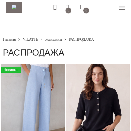
0
0
Главная
VILATTE
Женщины
РАСПРОДАЖА
РАСПРОДАЖА
Новинка