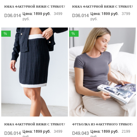
ЮБКА ФАКТУРНОЙ ВЯЗКИ С ТРИКОТАЖНОЙ ПОДКЛАДКОЙ
ЮБКА ФАКТУРНОЙ ВЯЗКИ С ТРИКОТА
3499
3799
Цена: 1899 руб.
Цена: 1899 руб.
D36.014
D36.014
руб.
руб.
%
%
ЮБКА ФАКТУРНОЙ ВЯЗКИ С ТРИКОТАЖНОЙ ПОДКЛАДКОЙ
ФУТБОЛКА ИЗ ФАКТУРНОГО ТРИКОТАЖ
3499
2199
Цена: 1899 руб.
Цена: 1899 руб.
D36.014
D49.043
руб.
руб.