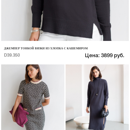
ДЖЕМПЕР ТОНКОЙ ВЯЗКИ ИЗ ХЛОПКА С КАШЕМИРОМ
Цена: 3899 руб.
D39.350