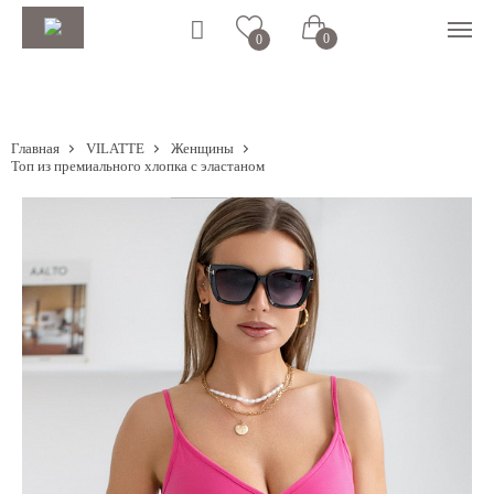
0
0
Главная
VILATTE
Женщины
Топ из премиального хлопка с эластаном