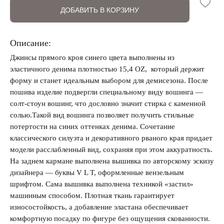
ДОБАВИТЬ В КОРЗИНУ
Описание:
Джинсы прямого кроя синего цвета выполнены из
эластичного денима плотностью 15,4 OZ, который держит
форму и станет идеальным выбором для демисезона. После
Запомнить меня на этом компьютере
пошива изделие подвергли специальному виду вошинга —
солт-стоун вошинг, что дословно значит стирка с каменной
солью.Такой вид вошинга позволяет получить стильные
потертости на синих оттенках денима. Сочетание
классического силуэта и декоративного рваного края придает
модели расслабленный вид, сохраняя при этом аккуратность.
Забыли свой пароль?
На заднем кармане выполнена вышивка по авторскому эскизу
дизайнера — буквы V L T, оформленные вензельным
шрифтом. Сама вышивка выполнена техникой «застил»
машинным способом. Плотная ткань гарантирует
износостойкость, а добавление эластана обеспечивает
комфортную посадку по фигуре без ощущения скованности.