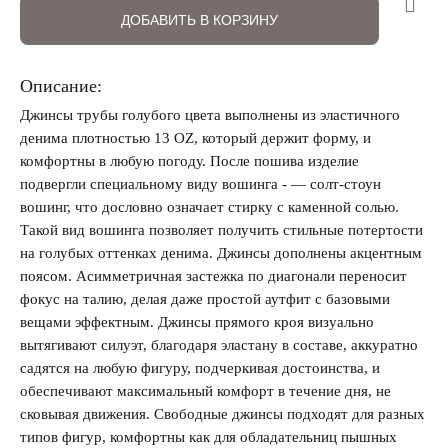
ДОБАВИТЬ В КОРЗИНУ
Описание:
Джинсы трубы голубого цвета выполнены из эластичного
денима плотностью 13 OZ, который держит форму, и
комфортны в любую погоду. После пошива изделие
Запомнить меня на этом компьютере
подвергли специальному виду вошинга - — солт-стоун
вошинг, что дословно означает стирку с каменной солью.
Такой вид вошинга позволяет получить стильные потертости
на голубых оттенках денима. Джинсы дополнены акцентным
поясом. Асимметричная застежка по диагонали переносит
фокус на талию, делая даже простой аутфит с базовыми
Забыли свой пароль?
вещами эффектным. Джинсы прямого кроя визуально
вытягивают силуэт, благодаря эластану в составе, аккуратно
садятся на любую фигуру, подчеркивая достоинства, и
обеспечивают максимальный комфорт в течение дня, не
сковывая движения. Свободные джинсы подходят для разных
типов фигур, комфортны как для обладательниц пышных