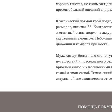
хорошо тянется, не сковывает дв
презентабельный внешний вид да
Забыли свой пароль?
Классический прямой крой подход
размеров, включая 58. Контрастн
элегантный стиль модели, а акку
сдержанным акцентом. Небольши
движений и комфорт при носке.
Мужская футболка-поло станет у
путешествий и повседневного отд
брюками чинос и классическими б
casual и smart casual. Темно-син
актуальной вне зависимости от се
ПОМОЩЬ ПОКУП