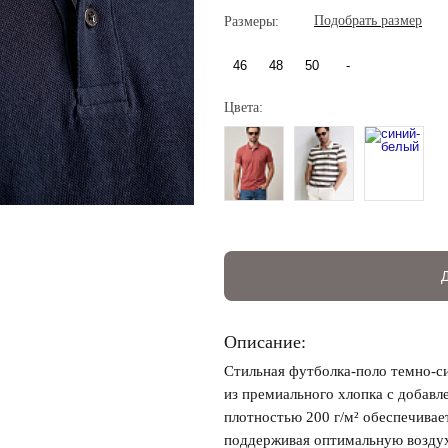
Подобрать размер
Размеры:
46
48
50
-
Цвета:
Регистрация
Авторизация
Описание:
Стильная футболка-поло темно-с
Запомнить меня на этом компьютере
из премиального хлопка с добавл
плотностью 200 г/м² обеспечивае
поддерживая оптимальную воздух