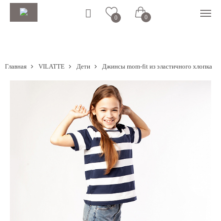
0
0
Главная
VILATTE
Дети
Джинсы mom-fit из эластичного хлопка