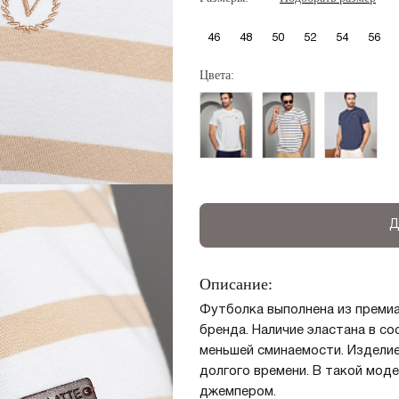
46
48
50
52
54
56
Цвета:
Д
Описание:
Футболка выполнена из премиа
бренда. Наличие эластана в с
меньшей сминаемости. Изделие
долгого времени. В такой моде
джемпером.