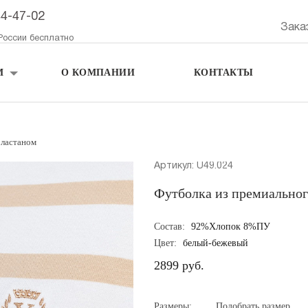
44-47-02
Зака
России бесплатно
М
О КОМПАНИИ
КОНТАКТЫ
эластаном
Артикул: U49.024
Футболка из премиальног
Состав:
92%Хлопок 8%ПУ
Цвет:
белый-бежевый
2899 руб.
Размеры:
Подобрать размер