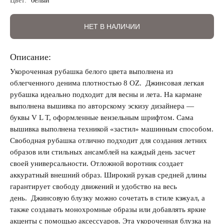
Цвет:
белый
НЕТ В НАЛИЧИИ
Регистрация
Авторизация
Описание:
Укороченная рубашка белого цвета выполнена из
облегченного денима плотностью 8 OZ. Джинсовая легкая
рубашка идеально подходит для весны и лета. На кармане
выполнена вышивка по авторскому эскизу дизайнера —
буквы V L T, оформленные вензельным шрифтом. Сама
вышивка выполнена техникой «застил» машинным способом.
Свободная рубашка отлично подходит для создания летних
образов или стильных ансамблей на каждый день засчет
своей универсальности. Отложной воротник создает
Запомнить меня на этом компьютере
аккуратный внешний образ. Широкий рукав средней длины
гарантирует свободу движений и удобство на весь
день. Джинсовую блузку можно сочетать в стиле кэжуал, а
также создавать монохромные образы или добавлять яркие
акценты с помощью аксессуаров. Эта укороченная блузка на