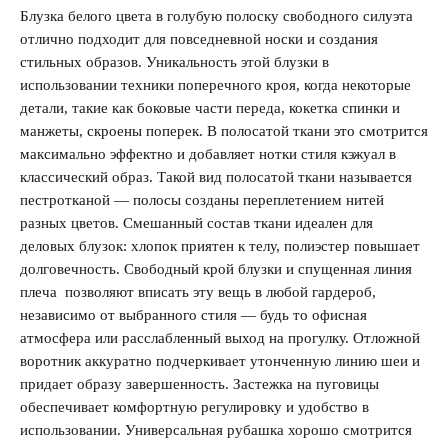
Блузка белого цвета в голубую полоску свободного силуэта
отлично подходит для повседневной носки и создания
стильных образов. Уникальность этой блузки в
использовании техники поперечного кроя, когда некоторые
Запомнить меня на этом компьютере
детали, такие как боковые части переда, кокетка спинки и
манжеты, скроены поперек. В полосатой ткани это смотрится
максимально эффектно и добавляет нотки стиля кэжуал в
классический образ. Такой вид полосатой ткани называется
пестротканой — полосы созданы переплетением нитей
разных цветов. Смешанный состав ткани идеален для
Забыли свой пароль?
деловых блузок: хлопок приятен к телу, полиэстер повышает
долговечность. Свободный крой блузки и спущенная линия
плеча позволяют вписать эту вещь в любой гардероб,
независимо от выбранного стиля — будь то офисная
атмосфера или расслабленный выход на прогулку. Отложной
воротник аккуратно подчеркивает утонченную линию шеи и
придает образу завершенность. Застежка на пуговицы
обеспечивает комфортную регулировку и удобство в
использовании. Универсальная рубашка хорошо смотрится