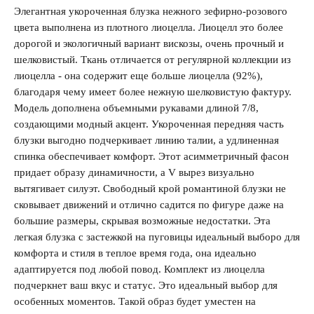
Элегантная укороченная блузка нежного зефирно-розового
цвета выполнена из плотного лиоцелла. Лиоцелл это более
дорогой и экологичный вариант вискозы, очень прочный и
шелковистый. Ткань отличается от регулярной коллекции из
лиоцелла - она содержит еще больше лиоцелла (92%),
Запомнить меня на этом компьютере
благодаря чему имеет более нежную шелковистую фактуру.
Модель дополнена объемными рукавами длиной 7/8,
создающими модный акцент. Укороченная передняя часть
блузки выгодно подчеркивает линию талии, а удлиненная
спинка обеспечивает комфорт. Этот асимметричный фасон
придает образу динамичности, а V вырез визуально
Забыли свой пароль?
вытягивает силуэт. Свободный крой романтиной блузки не
сковывает движений и отлично садится по фигуре даже на
большие размеры, скрывая возможные недостатки. Эта
легкая блузка с застежкой на пуговицы идеальный выборо для
комфорта и стиля в теплое время года, она идеально
адаптируется под любой повод. Комплект из лиоцелла
подчеркнет ваш вкус и статус. Это идеальный выбор для
особенных моментов. Такой образ будет уместен на