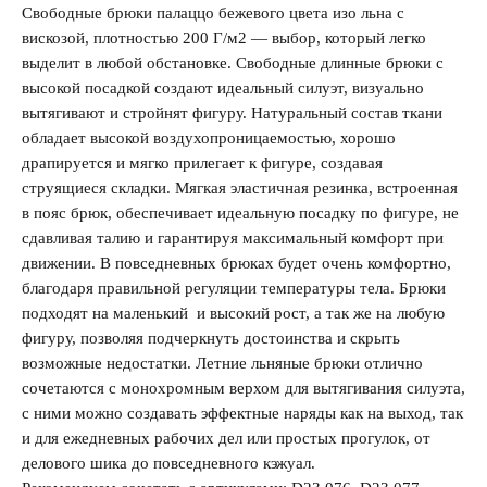
Свободные брюки палаццо бежевого цвета изо льна с
вискозой, плотностью 200 Г/м2 — выбор, который легко
выделит в любой обстановке. Свободные длинные брюки с
высокой посадкой создают идеальный силуэт, визуально
Запомнить меня на этом компьютере
вытягивают и стройнят фигуру. Натуральный состав ткани
обладает высокой воздухопроницаемостью, хорошо
драпируется и мягко прилегает к фигуре, создавая
струящиеся складки. Мягкая эластичная резинка, встроенная
в пояс брюк, обеспечивает идеальную посадку по фигуре, не
сдавливая талию и гарантируя максимальный комфорт при
Забыли свой пароль?
движении. В повседневных брюках будет очень комфортно,
благодаря правильной регуляции температуры тела. Брюки
подходят на маленький и высокий рост, а так же на любую
фигуру, позволяя подчеркнуть достоинства и скрыть
возможные недостатки. Летние льняные брюки отлично
сочетаются с монохромным верхом для вытягивания силуэта,
с ними можно создавать эффектные наряды как на выход, так
и для ежедневных рабочих дел или простых прогулок, от
делового шика до повседневного кэжуал.