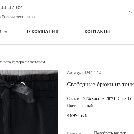
444-47-02
За
о России бесплатно
М
О КОМПАНИИ
КОНТАКТЫ
льного футера с эластаном
Артикул: D44.140
Свободные брюки из тонк
Состав:
75%Хлопок 20%ПЭ 5%ПУ
Цвет:
черный
4699 руб.
Подобрать размер
Размеры: