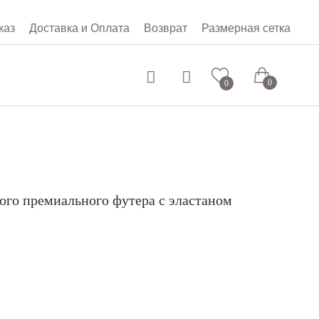
каз
Доставка и Оплата
Возврат
Размерная сетка
0 руб.
0
0
ого премиального футера с эластаном