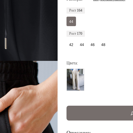
Рост
164
44
Рост
170
42
44
46
48
Цвета:
Регистрация
Авторизация
Описание: