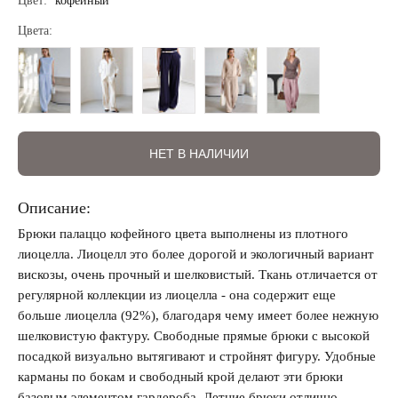
Цвет:
кофейный
Цвета:
НЕТ В НАЛИЧИИ
Регистрация
Авторизация
Описание:
Брюки палаццо кофейного цвета выполнены из плотного
лиоцелла. Лиоцелл это более дорогой и экологичный вариант
вискозы, очень прочный и шелковистый. Ткань отличается от
регулярной коллекции из лиоцелла - она содержит еще
больше лиоцелла (92%), благодаря чему имеет более нежную
шелковистую фактуру. Свободные прямые брюки с высокой
посадкой визуально вытягивают и стройнят фигуру. Удобные
Запомнить меня на этом компьютере
карманы по бокам и свободный крой делают эти брюки
базовым элементом гардероба. Летние брюки отлично