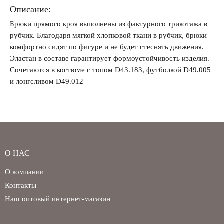
Описание:
Брюки прямого кроя выполнены из фактурного трикотажа в
Забыли свой пароль?
рубчик. Благодаря мягкой хлопковой ткани в рубчик, брюки
комфортно сидят по фигуре и не будет стеснять движения.
Эластан в составе гарантирует формоустойчивость изделия.
Сочетаются в костюме с топом D43.183, футболкой D49.005
и лонгсливом D49.012
О НАС
О компании
Контакты
Наш оптовый интернет-магазин