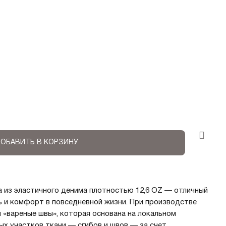
ОБАВИТЬ В КОРЗИНУ
 из эластичного денима плотностью 12,6 OZ — отличный
ль и комфорт в повседневной жизни. При производстве
 «вареные швы», которая основана на локальном
ых участков ткани — сгибов и швов — за счет