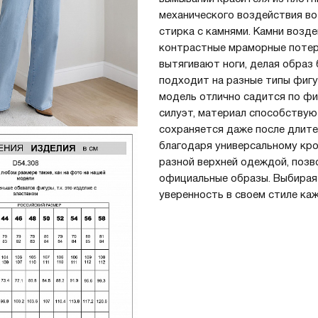
механического воздействия во
стирка с камнями. Камни возде
контрастные мраморные потер
Запомнить меня на этом компьютере
вытягивают ноги, делая образ
подходит на разные типы фигур
модель отлично садится по фи
силуэт, материал способствую
сохраняется даже после длите
благодаря универсальному кро
Забыли свой пароль?
разной верхней одеждой, позво
официальные образы. Выбирая 
уверенность в своем стиле ка