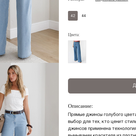
42
44
Цвета:
Д
Регистрация
Авторизация
Описание:
Прямые джинсы голубого цвета
выбор для тех, кто ценит сти
джинсов применена технология
вымывании красителя из плотн