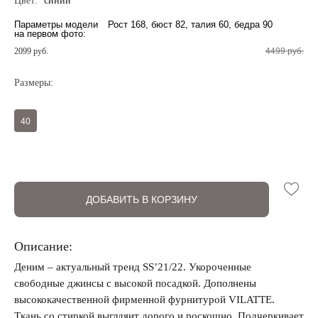
Цвет:
синий
Параметры модели
Рост 168, бюст 82, талия 60, бедра 90
на первом фото:
2099 руб.
4499 руб.
Размеры:
Регистрация
Авторизация
40
ДОБАВИТЬ В КОРЗИНУ
Описание:
Запомнить меня на этом компьютере
Деним – актуальный тренд SS’21/22. Укороченные
свободные джинсы с высокой посадкой. Дополнены
высококачественной фирменной фурнитурой VILATTE.
Ткань со стиркой выглдяит дорого и роскошно. Подчеркивает