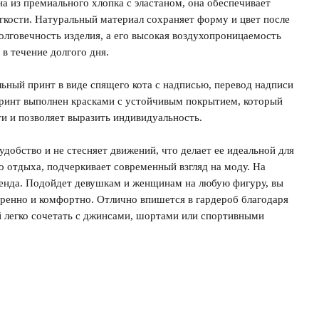
на из премиального хлопка с эластаном, она обеспечивает
гкости. Натуральный материал сохраняет форму и цвет после
олговечность изделия, а его высокая воздухопроницаемость
в течение долгого дня.
ьный принт в виде спящего кота с надписью, перевод надписи
 Принт выполнен красками с устойчивым покрытием, который
и и позволяет выразить индивидуальность.
добство и не стесняет движений, что делает ее идеальной для
о отдыха, подчеркивает современный взгляд на моду. На
ренда. Подойдет девушкам и женщинам на любую фигуру, вы
веренно и комфортно. Отлично впишется в гардероб благодаря
й легко сочетать с джинсами, шортами или спортивными