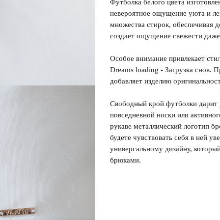
Футболка белого цвета изготовле
невероятное ощущение уюта и ле
множества стирок, обеспечивая д
Регистрация
Авторизация
создает ощущение свежести даже 
Особое внимание привлекает стил
Dreams loading - Загрузка снов.
добавляет изделию оригинальност
Свободный крой футболки дарит у
повседневной носки или активног
рукаве металлический логотип б
будете чувствовать себя в ней у
Запомнить меня на этом компьютере
универсальному дизайну, которы
брюками.
Забыли свой пароль?