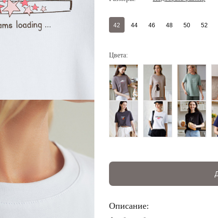
42
44
46
48
50
52
Цвета:
Описание: