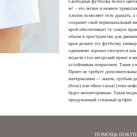
Свободная футболка белого цвета
м² - это легкое и нежное трикот
хлопок позволяет телу дышать, а
сохранит свой первоначальный в
Забыли свой пароль?
крой обеспечивает ту самую прав
объем и пространство для движен
кроя делают эту футболку униве
одинаково хорошо смотрится как 
модели стал авторский принт в ви
устойчивым покрытием. Такие уз
Принт не требует дополнительны
материалами — льном, грубым де
(бохо) или ethno-casual (этно-не
будет неповторимым. Такая модн
продуманный стильный аутфит.
ПОМОЩЬ ПОКУП