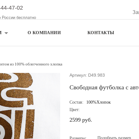
444-47-02
За
о России бесплатно
М
О КОМПАНИИ
КОНТАКТЫ
интом из 100% облегченного хлопка
Артикул: D49.983
Свободная футболка с ав
Состав:
100%Хлопок
Цвет:
2599 руб.
Подобрать размер
Размеры: