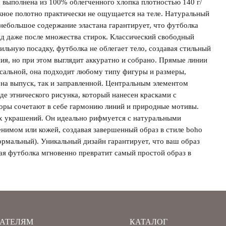
 выполнена из 100% облегченного хлопка плотностью 140 г/
ажное полотно практически не ощущается на теле. Натуральный
 небольшое содержание эластана гарантирует, что футболка
ид даже после множества стирок. Классический свободный
ильную посадку, футболка не облегает тело, создавая стильный
ия, но при этом выглядит аккуратно и собрано. Прямые линии
рсальной, она подходит любому типу фигуры и размеры,
на выпуск, так и заправленной. Центральным элементом
де этнического рисунка, который нанесен красками с
оры сочетают в себе гармонию линий и природные мотивы.
х украшений. Он идеально рифмуется с натуральными
нимом или кожей, создавая завершенный образ в стиле boho
формальный). Уникальный дизайн гарантирует, что ваш образ
ая футболка мгновенно превратит самый простой образ в
АТЕЛЯМ
КАТАЛОГ