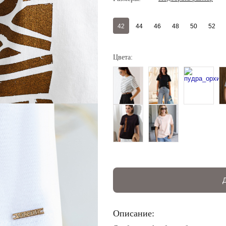
42
44
46
48
50
52
Цвета:
Регистрация
Авторизация
Запомнить меня на этом компьютере
Описание: