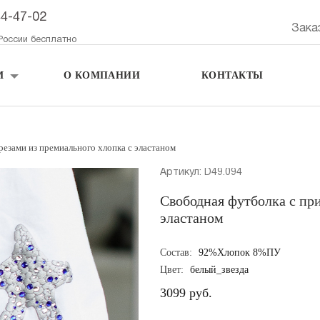
44-47-02
Зака
России бесплатно
М
О КОМПАНИИ
КОНТАКТЫ
резами из премиального хлопка с эластаном
Артикул: D49.094
Свободная футболка с пр
эластаном
Состав:
92%Хлопок 8%ПУ
Цвет:
белый_звезда
3099 руб.