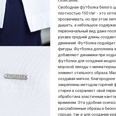
Описание:
Свободная футболка белого цв
плотностью 150 г/м² - это опт
Регистрация
Авторизация
просвечивать, но при этом лег
дышать, а небольшое содержан
первоначальный вид даже посл
рукава средней длины создают
движений. Футболка подойдет 
фигуры. Футболка дополнена 
добавляют динамики при ходьб
футболки для создания модног
морской звезды c миниатюрны
элемент стильного образа. Ма
Запомнить меня на этом компьютере
создавая мягкое, благородное
закреплены методом горячей 
стирки и сохраняют свой перв
обработана эластичным кантом
временем. Эта удобная oversi
расслабленные образы и беско
Забыли свой пароль?
городе, так и для создания кр