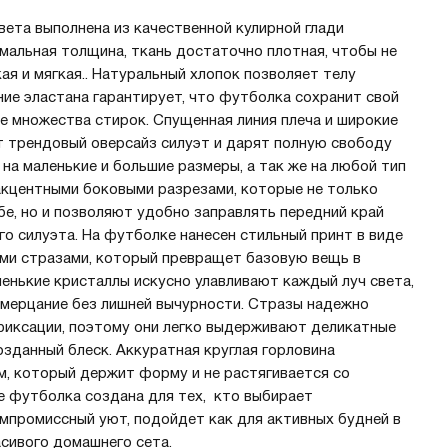
ета выполнена из качественной кулирной глади
имальная толщина, ткань достаточно плотная, чтобы не
кая и мягкая.. Натуральный хлопок позволяет телу
ие эластана гарантирует, что футболка сохранит свой
е множества стирок. Спущенная линия плеча и широкие
 трендовый оверсайз силуэт и дарят полную свободу
на маленькие и большие размеры, а так же на любой тип
акцентными боковыми разрезами, которые не только
е, но и позволяют удобно заправлять передний край
о силуэта. На футболке нанесен стильный принт в виде
ми стразами, который превращет базовую вещь в
ленькие кристаллы искусно улавливают каждый луч света,
 мерцание без лишней вычурности. Стразы надежно
фиксации, поэтому они легко выдерживают деликатные
озданный блеск. Аккуратная круглая горловина
, который держит форму и не растягивается со
ze футболка создана для тех, кто выбирает
мпромиссный уют, подойдет как для активных будней в
асивого домашнего сета.