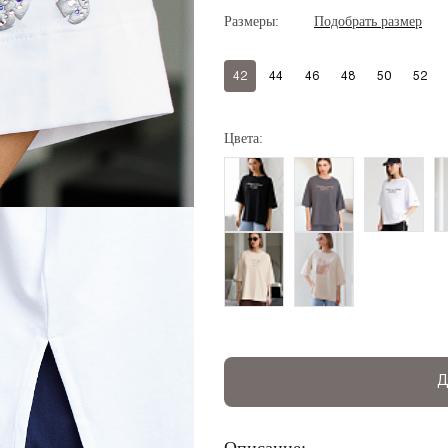
Размеры:
Подобрать размер
42
44
46
48
50
52
Цвета:
Д