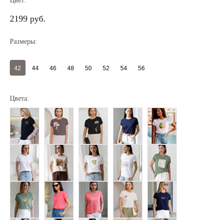
Цвет:
2199 руб.
Размеры:
42
44
46
48
50
52
54
56
Цвета:
Регистрация
Авторизация