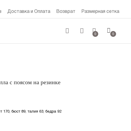
з
Доставка и Оплата
Возврат
Размерная сетка
0 руб.
0
0
лла с поясом на резинке
т 170, бюст 89, талия 63, бедра 92