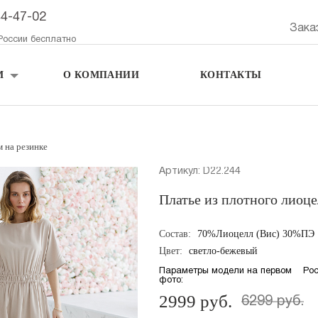
44-47-02
Зака
России бесплатно
М
О КОМПАНИИ
КОНТАКТЫ
м на резинке
Артикул: D22.244
Платье из плотного лиоце
Состав:
70%Лиоцелл (Вис) 30%ПЭ
Цвет:
светло-бежевый
Параметры модели на первом
Рос
фото:
2999 руб.
6299 руб.