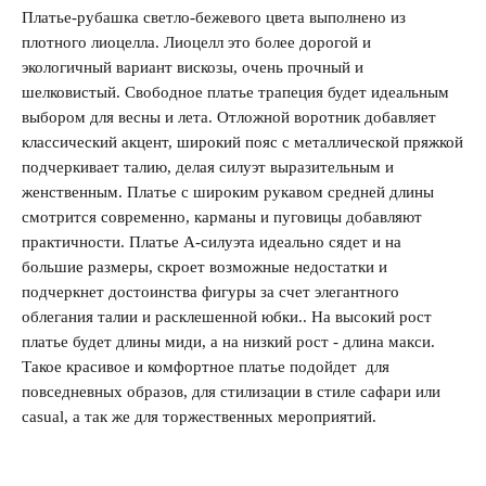
Платье-рубашка светло-бежевого цвета выполнено из
плотного лиоцелла. Лиоцелл это более дорогой и
Запомнить меня на этом компьютере
экологичный вариант вискозы, очень прочный и
шелковистый. Свободное платье трапеция будет идеальным
выбором для весны и лета. Отложной воротник добавляет
классический акцент, широкий пояс с металлической пряжкой
подчеркивает талию, делая силуэт выразительным и
Забыли свой пароль?
женственным. Платье с широким рукавом средней длины
смотрится современно, карманы и пуговицы добавляют
практичности. Платье А-силуэта идеально сядет и на
большие размеры, скроет возможные недостатки и
подчеркнет достоинства фигуры за счет элегантного
облегания талии и расклешенной юбки.. На высокий рост
платье будет длины миди, а на низкий рост - длина макси.
Такое красивое и комфортное платье подойдет для
повседневных образов, для стилизации в стиле сафари или
casual, а так же для торжественных мероприятий.