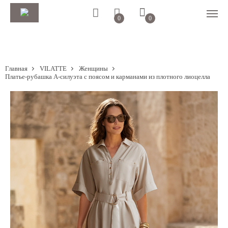
0
0
Главная
VILATTE
Женщины
Платье-рубашка А-силуэта с поясом и карманами из плотного лиоцелла