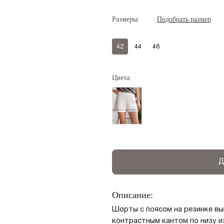
Регистрация
Авторизация
Размеры:
Подобрать размер
42
44
46
Цвета:
Запомнить меня на этом компьютере
Д
Описание:
Забыли свой пароль?
Шорты с поясом на резинке вы
контрастным кантом по низу и