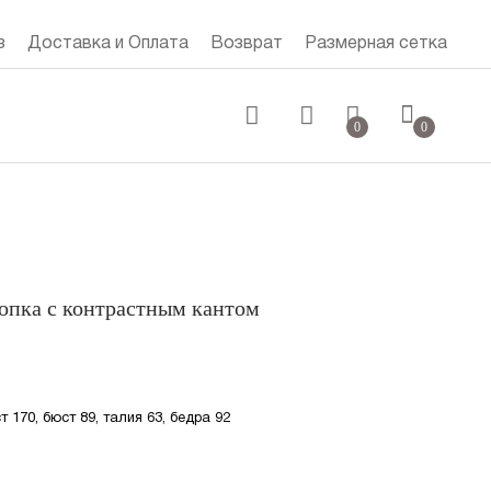
з
Доставка и Оплата
Возврат
Размерная сетка
0 руб.
0
0
опка с контрастным кантом
т 170, бюст 89, талия 63, бедра 92