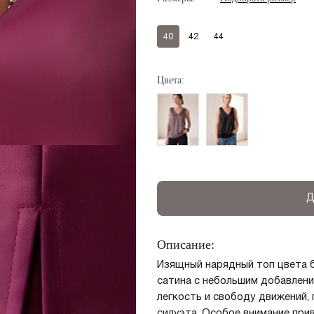
40
42
44
Цвета:
Д
Описание:
Изящный нарядный топ цвета б
сатина с небольшим добавлени
легкость и свободу движений,
силуэта. Особое внимание при