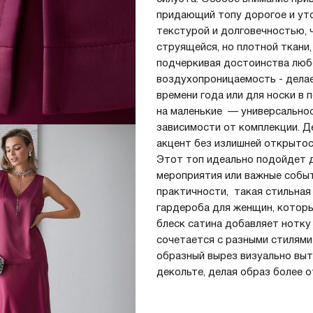
придающий топу дорогое и уто
текстурой и долговечностью, 
Регистрация
Авторизация
струящейся, но плотной ткани,
подчеркивая достоинства любо
воздухопроницаемость - дела
времени года или для носки в 
на маленькие — универсальнос
зависимости от комплекции. 
акцент без излишней открытос
Этот топ идеально подойдет д
мероприятия или важные событ
практичности, такая стильная
гардероба для женщин, которы
Запомнить меня на этом компьютере
блеск сатина добавляет нотку
сочетается с разными стилями
образный вырез визуально выт
декольте, делая образ более 
Забыли свой пароль?