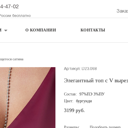
44-47-02
Зака
России бесплатно
М
О КОМПАНИИ
КОНТАКТЫ
ящегося сатина
Артикул: D23.068
Элегантный топ с V вырез
Состав:
97%ПЭ 3%ПУ
Цвет:
бургунди
3199 руб.
Размеры:
Подобрать размер