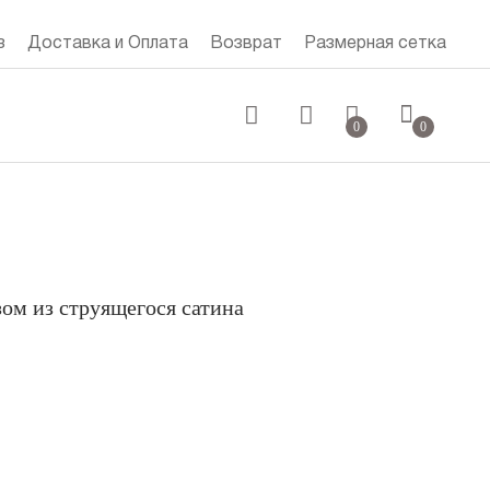
з
Доставка и Оплата
Возврат
Размерная сетка
0 руб.
0
0
ом из струящегося сатина