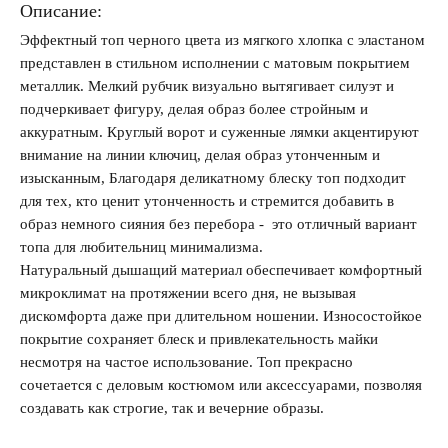
Описание:
Эффектный топ черного цвета из мягкого хлопка с эластаном
Запомнить меня на этом компьютере
представлен в стильном исполнении с матовым покрытием
металлик. Мелкий рубчик визуально вытягивает силуэт и
подчеркивает фигуру, делая образ более стройным и
аккуратным. Круглый ворот и суженные лямки акцентируют
внимание на линии ключиц, делая образ утонченным и
изысканным, Благодаря деликатному блеску топ подходит
Забыли свой пароль?
для тех, кто ценит утонченность и стремится добавить в
образ немного сияния без перебора - это отличный вариант
топа для любительниц минимализма.
Натуральный дышащий материал обеспечивает комфортный
микроклимат на протяжении всего дня, не вызывая
дискомфорта даже при длительном ношении. Износостойкое
покрытие сохраняет блеск и привлекательность майки
несмотря на частое использование. Топ прекрасно
сочетается с деловым костюмом или аксессуарами, позволяя
создавать как строгие, так и вечерние образы.