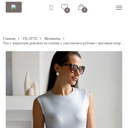
0
0
Главная
VILATTE
Женщины
Топ с закрытым декольте из хлопка с эластаном в рубчик с матовым покрытием металлик