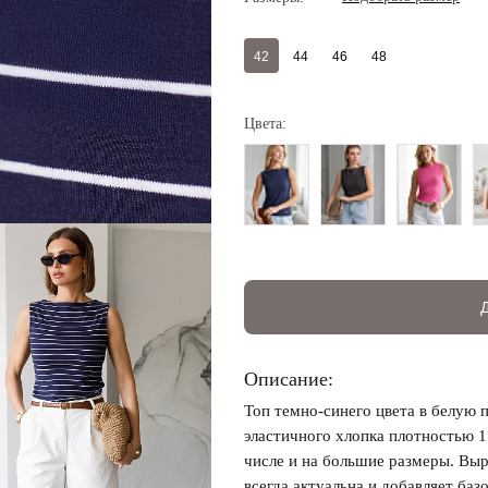
42
44
46
48
Цвета:
Описание:
Топ темно-синего цвета в белую 
эластичного хлопка плотностью 
числе и на большие размеры. Выр
всегда актуальна и добавляет баз