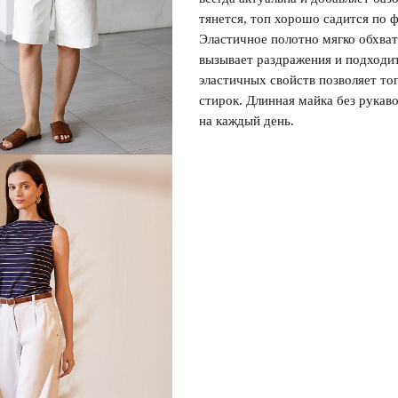
тянется, топ хорошо садится по 
Эластичное полотно мягко обхват
Регистрация
Авторизация
вызывает раздражения и подходит
эластичных свойств позволяет то
стирок. Длинная майка без рукав
на каждый день.
Запомнить меня на этом компьютере
Забыли свой пароль?