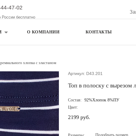
444-47-02
За
о России бесплатно
М
О КОМПАНИИ
КОНТАКТЫ
премиального хлопка с эластаном
Артикул: D43.201
Топ в полоску с вырезом 
Состав:
92%Хлопок 8%ПУ
Цвет:
2199 руб.
Подобрать размер
Размеры: