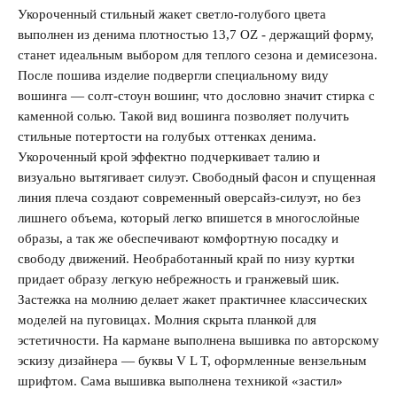
Укороченный стильный жакет светло-голубого цвета
выполнен из денима плотностью 13,7 OZ - держащий форму,
станет идеальным выбором для теплого сезона и демисезона.
После пошива изделие подвергли специальному виду
вошинга — солт-стоун вошинг, что дословно значит стирка с
каменной солью. Такой вид вошинга позволяет получить
стильные потертости на голубых оттенках денима.
Укороченный крой эффектно подчеркивает талию и
Запомнить меня на этом компьютере
визуально вытягивает силуэт. Свободный фасон и спущенная
линия плеча создают современный оверсайз-силуэт, но без
лишнего объема, который легко впишется в многослойные
образы, а так же обеспечивают комфортную посадку и
свободу движений. Необработанный край по низу куртки
придает образу легкую небрежность и гранжевый шик.
Забыли свой пароль?
Застежка на молнию делает жакет практичнее классических
моделей на пуговицах. Молния скрыта планкой для
эстетичности. На кармане выполнена вышивка по авторскому
эскизу дизайнера — буквы V L T, оформленные вензельным
шрифтом. Сама вышивка выполнена техникой «застил»