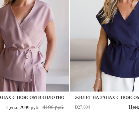
Запомнить меня на этом компьютере
АПАХ С ПОЯСОМ ИЗ ПЛОТНОГО ЛИОЦЕЛЛА
ЖИЛЕТ НА ЗАПАХ С ПОЯСО
Забыли свой пароль?
Цена
D27.004
Цена: 2999 руб.
4199 руб.