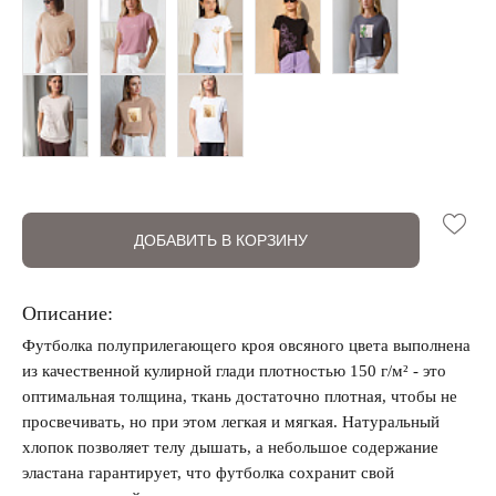
ДОБАВИТЬ В КОРЗИНУ
Запомнить меня на этом компьютере
Описание:
Футболка полуприлегающего кроя овсяного цвета выполнена
из качественной кулирной глади плотностью 150 г/м² - это
оптимальная толщина, ткань достаточно плотная, чтобы не
Забыли свой пароль?
просвечивать, но при этом легкая и мягкая. Натуральный
хлопок позволяет телу дышать, а небольшое содержание
эластана гарантирует, что футболка сохранит свой