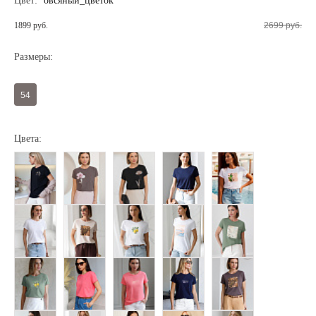
Цвет:
овсяный_цветок
1899 руб.
2699 руб.
Размеры:
54
Цвета:
Регистрация
Авторизация