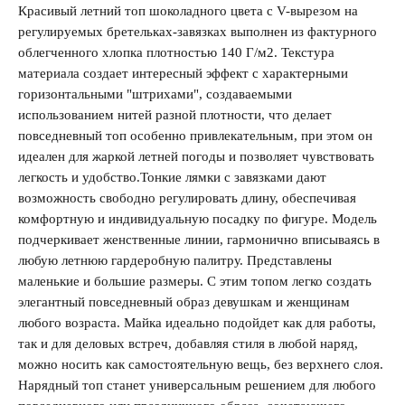
Красивый летний топ шоколадного цвета с V-вырезом на
регулируемых бретельках-завязках выполнен из фактурного
облегченного хлопка плотностью 140 Г/м2. Текстура
материала создает интересный эффект с характерными
Запомнить меня на этом компьютере
горизонтальными "штрихами", создаваемыми
использованием нитей разной плотности, что делает
повседневный топ особенно привлекательным, при этом он
идеален для жаркой летней погоды и позволяет чувствовать
легкость и удобство.Тонкие лямки с завязками дают
возможность свободно регулировать длину, обеспечивая
Забыли свой пароль?
комфортную и индивидуальную посадку по фигуре. Модель
подчеркивает женственные линии, гармонично вписываясь в
любую летнюю гардеробную палитру. Представлены
маленькие и большие размеры. С этим топом легко создать
элегантный повседневный образ девушкам и женщинам
любого возраста. Майка идеально подойдет как для работы,
так и для деловых встреч, добавляя стиля в любой наряд,
можно носить как самостоятельную вещь, без верхнего слоя.
Нарядный топ станет универсальным решением для любого