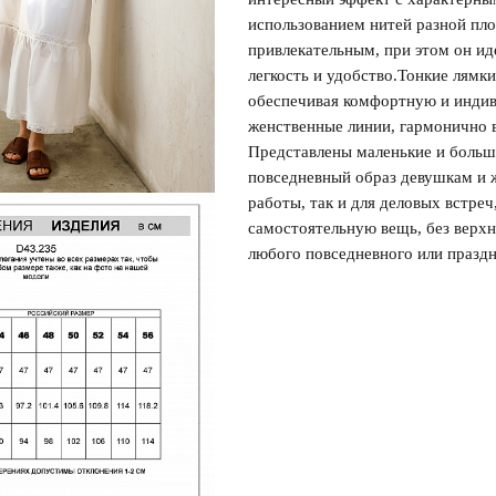
использованием нитей разной пло
привлекательным, при этом он ид
легкость и удобство.Тонкие лямк
Запомнить меня на этом компьютере
обеспечивая комфортную и индив
женственные линии, гармонично 
Представлены маленькие и больши
повседневный образ девушкам и 
работы, так и для деловых встреч
самостоятельную вещь, без верх
Забыли свой пароль?
любого повседневного или праздн