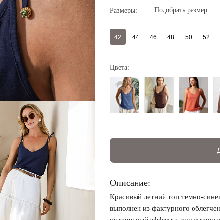
Подобрать размер
Размеры:
42
44
46
48
50
52
Цвета:
Регистрация
Авторизация
Описание:
Красивый летний топ темно-синег
выполнен из фактурного облегчен
интересный эффект с характерн