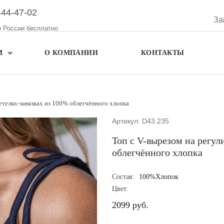
444-47-02
За
о России бесплатно
М
О КОМПАНИИ
КОНТАКТЫ
етелях-завязках из 100% облегчённого хлопка
Артикул: D43.235
Топ с V-вырезом на регул
облегчённого хлопка
Состав:
100%Хлопок
Цвет:
2099 руб.