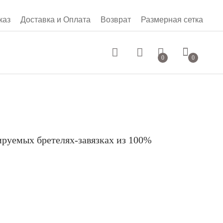
каз
Доставка и Оплата
Возврат
Размерная сетка
0 руб.
0
0
ируемых бретелях-завязках из 100%