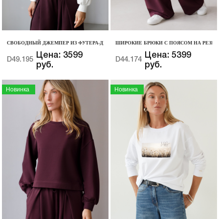
СВОБОДНЫЙ ДЖЕМПЕР ИЗ ФУТЕРА-ДВУХНИТКИ
ШИРОКИЕ БРЮКИ С ПОЯСОМ НА РЕЗИН
Цена: 3599
Цена: 5399
D49.195
D44.174
руб.
руб.
Новинка
Новинка