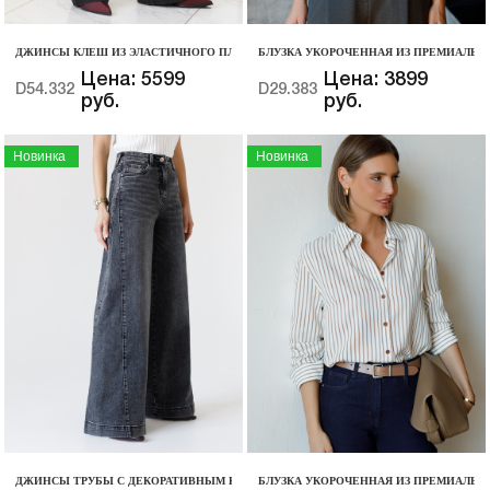
ДЖИНСЫ КЛЕШ ИЗ ЭЛАСТИЧНОГО ПЛОТНОГО ДЕНИМА
БЛУЗКА УКОРОЧЕННАЯ ИЗ ПРЕМИАЛЬН
Цена: 5599
Цена: 3899
D54.332
D29.383
руб.
руб.
Новинка
Новинка
ДЖИНСЫ ТРУБЫ С ДЕКОРАТИВНЫМ КЛИНОМ ИЗ ЭЛАСТИЧНОГО ПЛОТНОГО ДЕН
БЛУЗКА УКОРОЧЕННАЯ ИЗ ПРЕМИАЛЬН