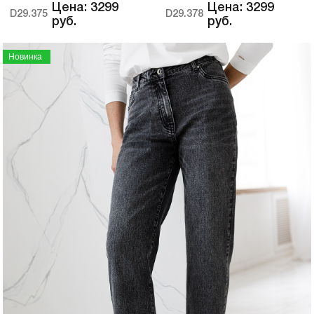
Цена: 3299
Цена: 3299
D29.375
D29.378
руб.
руб.
Новинка
Регистрация
Авторизация