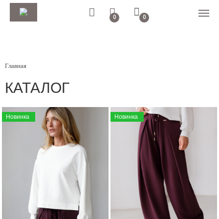
0
0
Главная
КАТАЛОГ
Новинка
Новинка