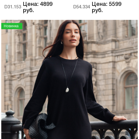
Цена: 4899
Цена: 5599
D31.153
D54.334
руб.
руб.
Новинка