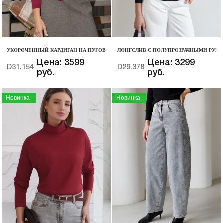
ЛОНГСЛИВ С ПОЛУПРОЗРАЧНЫМИ РУКА
УКОРОЧЕННЫЙ КАРДИГАН НА ПУГОВИЦАХ ТОНКОЙ ВЯЗКИ ИЗ ХЛОПКА С 
Цена: 3599
Цена: 3299
D31.154
D29.378
руб.
руб.
Новинка
Новинка