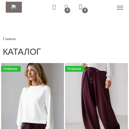
0
0
Главная
КАТАЛОГ
Новинка
Новинка