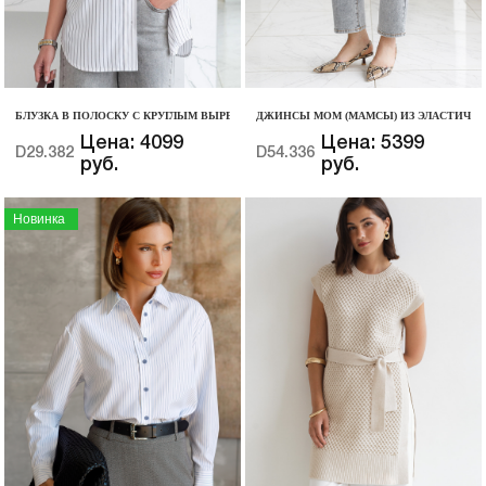
БЛУЗКА В ПОЛОСКУ С КРУГЛЫМ ВЫРЕЗОМ ИЗ ВИСКОЗЫ
ДЖИНСЫ MOM (МАМСЫ) ИЗ ЭЛАСТИЧН
Цена: 4099
Цена: 5399
D29.382
D54.336
руб.
руб.
Новинка