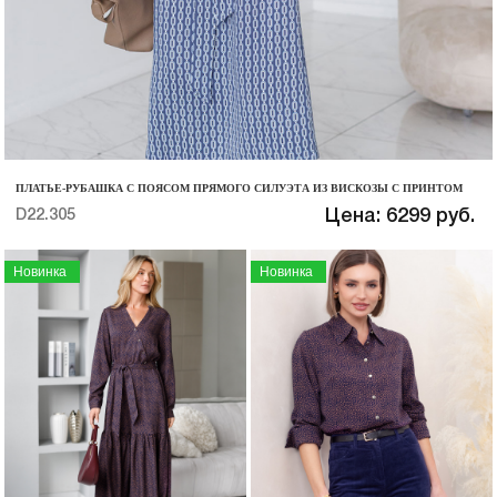
ПЛАТЬЕ-РУБАШКА С ПОЯСОМ ПРЯМОГО СИЛУЭТА ИЗ ВИСКОЗЫ С ПРИНТОМ
Цена: 6299 руб.
D22.305
Новинка
Новинка