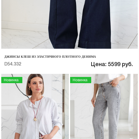
ДЖИНСЫ КЛЕШ ИЗ ЭЛАСТИЧНОГО ПЛОТНОГО ДЕНИМА
Цена: 5599 руб.
D54.332
Новинка
Новинка