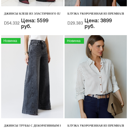
ДЖИНСЫ КЛЕШ ИЗ ЭЛАСТИЧНОГО ПЛОТНОГО ДЕНИМА
БЛУЗКА УКОРОЧЕННАЯ ИЗ ПРЕМИАЛЬН
Цена: 5599
Цена: 3899
D54.332
D29.383
руб.
руб.
Новинка
Новинка
ДЖИНСЫ ТРУБЫ С ДЕКОРАТИВНЫМ КЛИНОМ ИЗ ЭЛАСТИЧНОГО ПЛОТНОГО ДЕН
БЛУЗКА УКОРОЧЕННАЯ ИЗ ПРЕМИАЛЬН