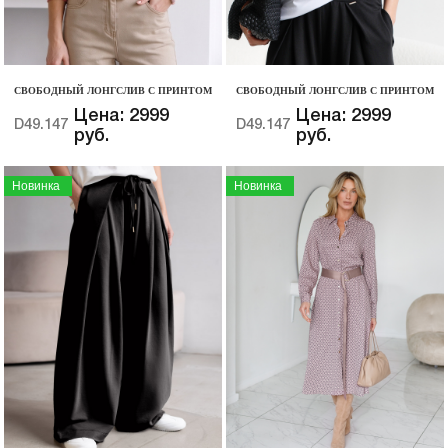
СВОБОДНЫЙ ЛОНГСЛИВ С ПРИНТОМ ИЗ ПРЕМИАЛЬНОГО ХЛОПКА С ЭЛАСТАНОМ
СВОБОДНЫЙ ЛОНГСЛИВ С ПРИНТОМ И
Цена: 2999
Цена: 2999
D49.147
D49.147
руб.
руб.
Новинка
Новинка