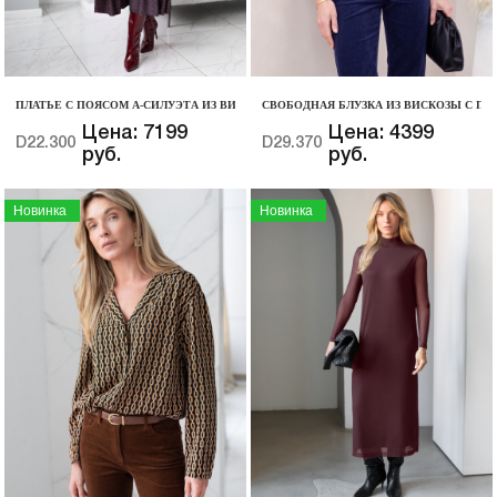
ПЛАТЬЕ С ПОЯСОМ А-СИЛУЭТА ИЗ ВИСКОЗЫ С ПРИНТОМ
СВОБОДНАЯ БЛУЗКА ИЗ ВИСКОЗЫ С П
Цена: 7199
Цена: 4399
D22.300
D29.370
руб.
руб.
Новинка
Новинка