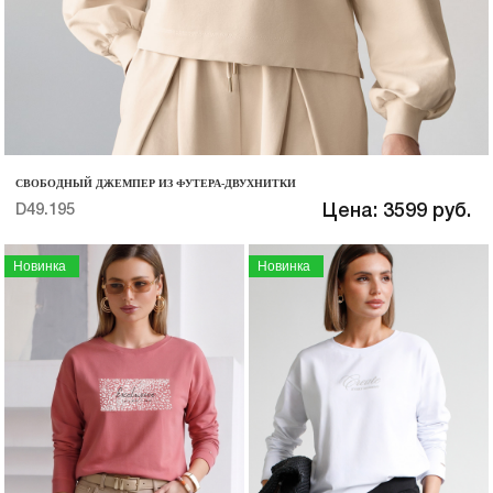
СВОБОДНЫЙ ДЖЕМПЕР ИЗ ФУТЕРА-ДВУХНИТКИ
Цена: 3599 руб.
D49.195
Новинка
Новинка