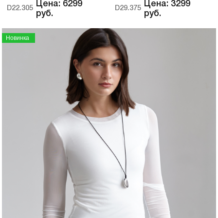
Цена: 6299
Цена: 3299
D22.305
D29.375
руб.
руб.
Новинка