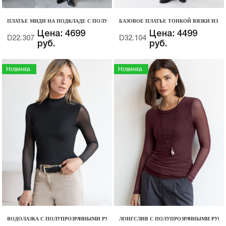
ПЛАТЬЕ МИДИ НА ПОДКЛАДЕ С ПОЛУПРОЗРАЧНЫМИ РУКАВАМИ ИЗ СЕТКИ
БАЗОВОЕ ПЛАТЬЕ ТОНКОЙ ВЯЗКИ ИЗ 
Цена: 4699
Цена: 4499
D22.307
D32.104
руб.
руб.
Новинка
Новинка
ВОДОЛАЗКА С ПОЛУПРОЗРАЧНЫМИ РУКАВАМИ ИЗ СЕТКИ
ЛОНГСЛИВ С ПОЛУПРОЗРАЧНЫМИ РУКА