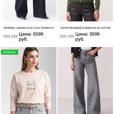
ПРЯМЫЕ ДЖИНСЫ ИЗ ЭЛАСТИЧНОГО ПЛОТНОГО ДЕНИМА
Цена: 5599
Цена: 3599
D54.333
D31.154
руб.
руб.
Новинка