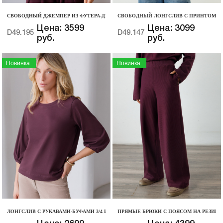
СВОБОДНЫЙ ДЖЕМПЕР ИЗ ФУТЕРА-ДВУХНИТКИ
СВОБОДНЫЙ ЛОНГСЛИВ С ПРИНТОМ И
Цена: 3599
Цена: 3099
D49.195
D49.147
руб.
руб.
Новинка
Новинка
ЛОНГСЛИВ С РУКАВАМИ-БУФАМИ 3/4 ИЗ ПРЕМИАЛЬНОГО ХЛОПКА С ЭЛАСТАНОМ
ПРЯМЫЕ БРЮКИ С ПОЯСОМ НА РЕЗИНК