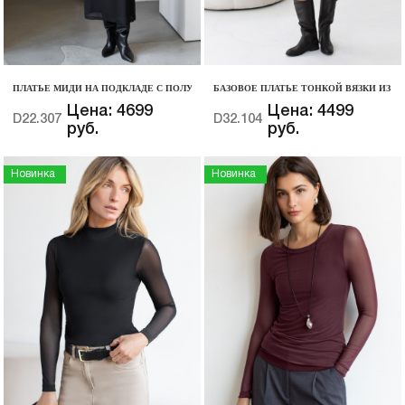
ПЛАТЬЕ МИДИ НА ПОДКЛАДЕ С ПОЛУПРОЗРАЧНЫМИ РУКАВАМИ ИЗ СЕТКИ
БАЗОВОЕ ПЛАТЬЕ ТОНКОЙ ВЯЗКИ ИЗ 
Цена: 4699
Цена: 4499
D22.307
D32.104
руб.
руб.
Новинка
Новинка