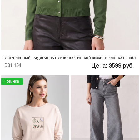
УКОРОЧЕННЫЙ КАРДИГАН НА ПУГОВИЦАХ ТОНКОЙ ВЯЗКИ ИЗ ХЛОПКА С 
Цена: 3599 руб.
D31.154
Новинка