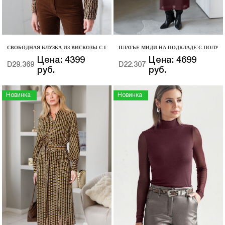
СВОБОДНАЯ БЛУЗКА ИЗ ВИСКОЗЫ С ПРИНТОМ
ПЛАТЬЕ МИДИ НА ПОДКЛАДЕ С ПОЛУП
Цена: 4399
Цена: 4699
D29.369
D22.307
руб.
руб.
Новинка
Новинка