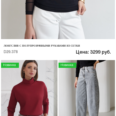
Запомнить меня на этом компьютере
ЛОНГСЛИВ С ПОЛУПРОЗРАЧНЫМИ РУКАВАМИ ИЗ СЕТКИ
Забыли свой пароль?
Цена: 3299 руб.
D29.378
Новинка
Новинка