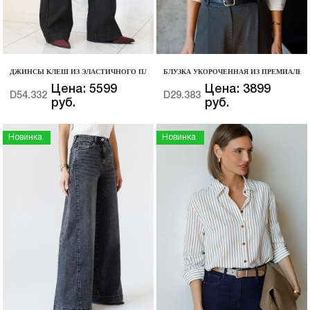
ДЖИНСЫ КЛЕШ ИЗ ЭЛАСТИЧНОГО ПЛОТНОГО ДЕНИМА
БЛУЗКА УКОРОЧЕННАЯ ИЗ ПРЕМИАЛЬН
Цена: 5599
Цена: 3899
D54.332
D29.383
руб.
руб.
Новинка
Новинка