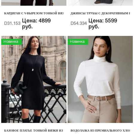
КАРДИГАН C V-ВЫРЕЗОМ ТОНКОЙ ВЯЗКИ ИЗ ХЛОПКА С НЕЙЛОНОМ
ДЖИНСЫ ТРУБЫ С ДЕКОРАТИВНЫМ КЛ
Цена: 4899
Цена: 5599
D31.153
D54.334
руб.
руб.
Новинка
Новинка
БАЗОВОЕ ПЛАТЬЕ ТОНКОЙ ВЯЗКИ ИЗ ХЛОПКА С НЕЙЛОНОМ
ВОДОЛАЗКА ИЗ ПРЕМИАЛЬНОГО ХЛОПК