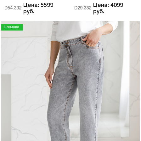
Цена: 5599
Цена: 4099
D54.332
D29.382
руб.
руб.
Новинка