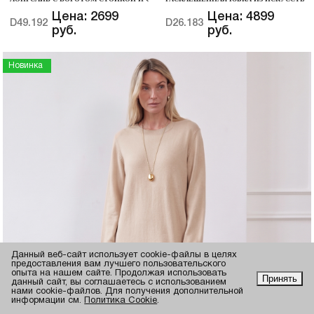
Цена: 2699
Цена: 4899
D49.192
D26.183
руб.
руб.
Новинка
Данный веб-сайт использует cookie-файлы в целях
предоставления вам лучшего пользовательского
опыта на нашем сайте. Продолжая использовать
Принять
данный сайт, вы соглашаетесь с использованием
нами cookie-файлов. Для получения дополнительной
информации см.
Политика Cookie
.