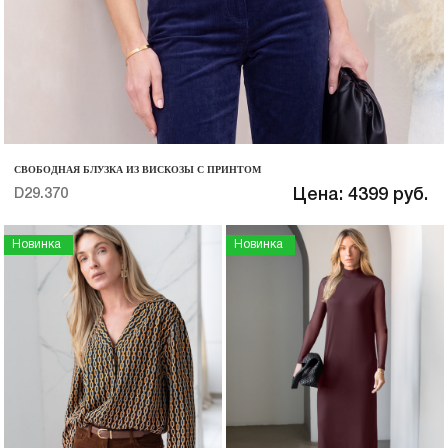
СВОБОДНАЯ БЛУЗКА ИЗ ВИСКОЗЫ С ПРИНТОМ
Цена: 4399 руб.
D29.370
Новинка
Новинка