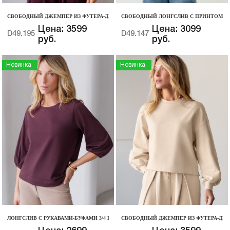
СВОБОДНЫЙ ДЖЕМПЕР ИЗ ФУТЕРА-ДВУХНИТКИ
СВОБОДНЫЙ ЛОНГСЛИВ С ПРИНТОМ И
Цена: 3599
Цена: 3099
D49.195
D49.147
руб.
руб.
Новинка
Новинка
ЛОНГСЛИВ С РУКАВАМИ-БУФАМИ 3/4 ИЗ ПРЕМИАЛЬНОГО ХЛОПКА С ЭЛАСТАНОМ
СВОБОДНЫЙ ДЖЕМПЕР ИЗ ФУТЕРА-ДВ