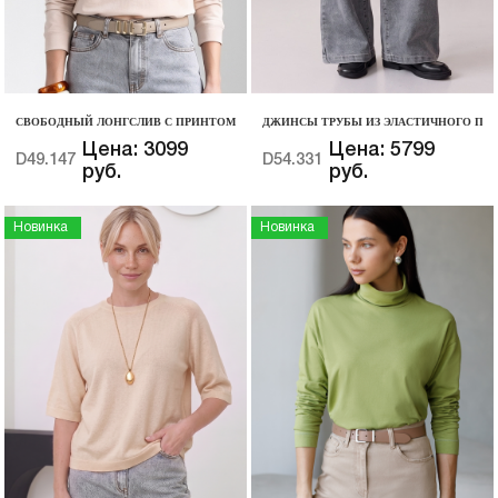
СВОБОДНЫЙ ЛОНГСЛИВ С ПРИНТОМ ИЗ ПРЕМИАЛЬНОГО ХЛОПКА С ЭЛАСТАНОМ
ДЖИНСЫ ТРУБЫ ИЗ ЭЛАСТИЧНОГО ПЛ
Цена: 3099
Цена: 5799
D49.147
D54.331
руб.
руб.
Новинка
Новинка